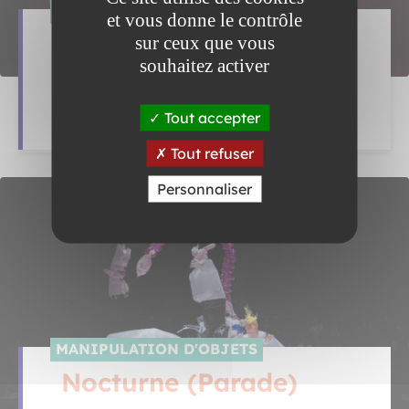
DANSE
et vous donne le contrôle
d’amour
sur ceux que vous
souhaitez activer
THÉÂTRE QUARTIER LIBRE
Tout accepter
VEN 12 FÉV . 14H30
Tout refuser
Personnaliser
MANIPULATION D'OBJETS
Nocturne (Parade)