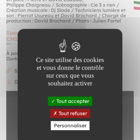
Philippe Chaigneau / Scénographie : Cie 3 x rien /
Création musicale : Dj Slade / Techniciens lumière et
son : Pierrot Usureau et David Brochard / Chargé de
production : David Brochard / Photo : Julien Fortel
Spectacle proposé aux niveaux : CE1, CE2,
CM1, CM2
À partir de 6 ans
Durée : 50 min.
Ce site utilise des cookies
et vous donne le contrôle
Site de la compagnie
sur ceux que vous
Dossier pédagogique
souhaitez activer
Tout accepter
Tout refuser
Personnaliser