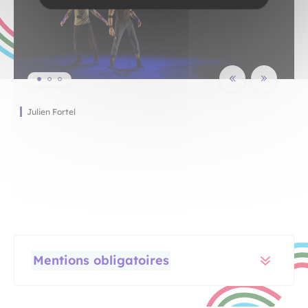
Julien Fortel
Julien Fortel
Julien Fortel
Mentions obligatoires