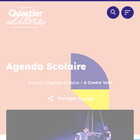
Panneau de gestion des cookies
Agenda Scolaire
Accueil
Agenda Scolaire
A Contre Vent
Partager la page