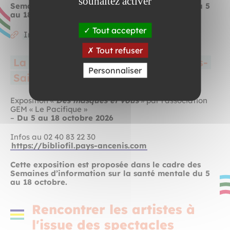
souhaitez activer
Semaines d’information sur la santé mentale du 5
au 18 octobre.
Tout accepter
Informations & réservations
Tout refuser
La médiathèque la Pléiade d’Ancenis-
Personnaliser
Saint-Géréon
Exposition «
Des masques et vous
» par l’association
GEM « Le Pacifique »
–
Du 5 au 18 octobre 2026
Infos au 02 40 83 22 30
https://bibliofil.pays-ancenis.com
Cette exposition est proposée dans le cadre des
Semaines d’information sur la santé mentale du 5
au 18 octobre.
Rencontrer les artistes à
l'issue des spectacles