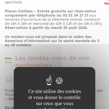
spectacle
Places limitées – Entrée gratuite sur réservation
uniquement par téléphone au 02 51 14 17 17
aux
horaires d’ouverture de la billetterie (mardi, vendredi
de 16h à 18h et mercredi de 10h à 12h et de 16h à 18h).
Réservation à partir du mardi 25 août 2026.
Ce rendez-vous est proposé dans le cadre des
Semaines d’information sur la santé mentale du 5
au 18 octobre.
Les rendez-vous de nos
partenaires
Le cinéma Eden 3
Projection du documentaire «
Faire cité
» proposée par
Ce site utilise des cookies
l’Association GEM « Le Pacifique » et Makiz’Art.
et vous donne le contrôle
– Jeudi 8 octobre à 19h30
sur ceux que vous
Ce rendez-vous est proposé dans le cadre des