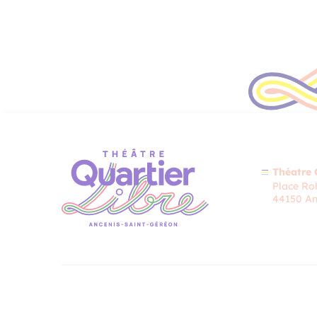
Théatre 
Place Roh
44150 An