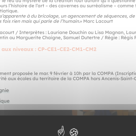
 le feu du mystère de la création tout autant qu’il questionne
urs l’histoire de l’art – des cavernes au surréalisme – comme 
itiatique.
s’apparente à du bricolage, un agencement de séquences, de 
s fois rien mais qui parle de l’humain.
» Marc Lacourt
acourt / Interprètes : Lauriane Douchin ou Lisa Magnan, Lau
ntin ou Marguerite Chaigne, Samuel Dutertre / Régie : Régis
é aux niveaux : CP-CE1-CE2-CM1-CM2
ent proposée le mar. 9 février à 10h par la COMPA (Inscripti
rité aux écoles du territoire de la COMPA hors Ancenis-Saint-
gnie
ique