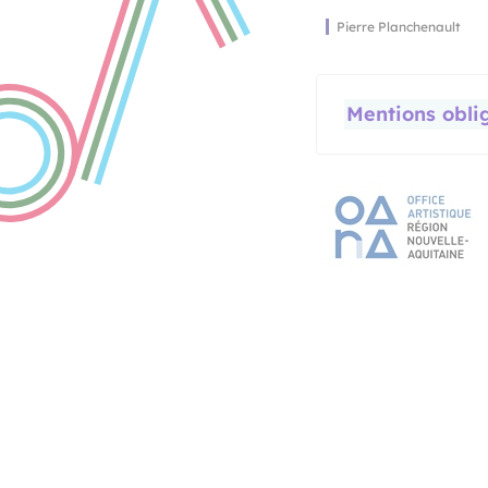
Pierre Planchenault
Pierre Planchenault
Pierre Planchenault
Mentions obli