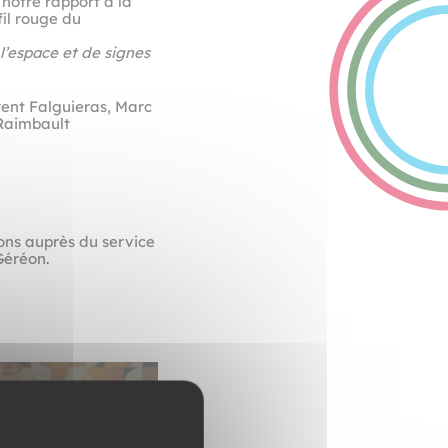
 notre rapport à la
fil rouge du
l’espace et de signes
rent Falguieras, Marc
 Raimbault
ons auprès du service
Géréon.