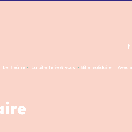
Le théâtre
La billetterie & Vous
Billet solidaire
Avec 
ire