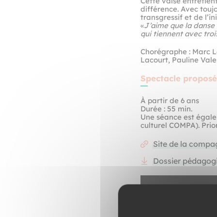
Cette valse entretient
différence. Avec toujo
transgressif et de l’in
«
J’aime que la danse 
qui tiennent avec troi
Chorégraphe : Marc L
Lacourt, Pauline Vale
Spectacle propos
À partir de 6 ans
Durée : 55 min.
Une séance est égalem
culturel COMPA). Prio
Site de la compa
Dossier pédagog