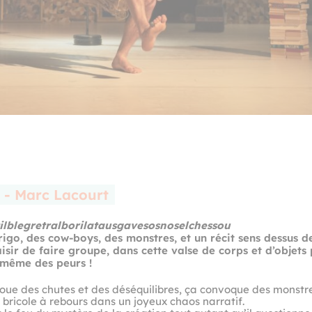
- Marc Lacourt
ilblegretralborilatausgavesosnoselchessou
rigo, des cow-boys, des monstres, et un récit sens dessus d
isir de faire groupe, dans cette valse de corps et d’objets 
 même des peurs !
joue des chutes et des déséquilibres, ça convoque des monstres
e bricole à rebours dans un joyeux chaos narratif.