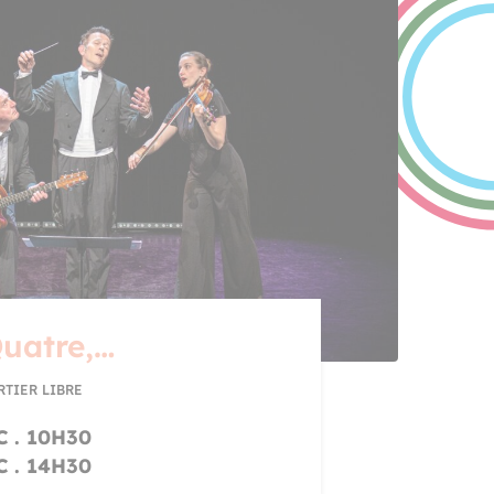
Quatre,…
RTIER LIBRE
 . 10H30
 . 14H30