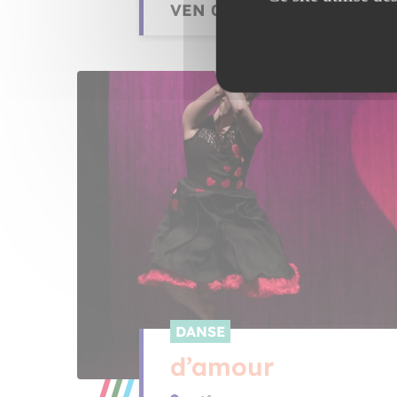
VEN 08 JAN . 14H30
DANSE
d’amour