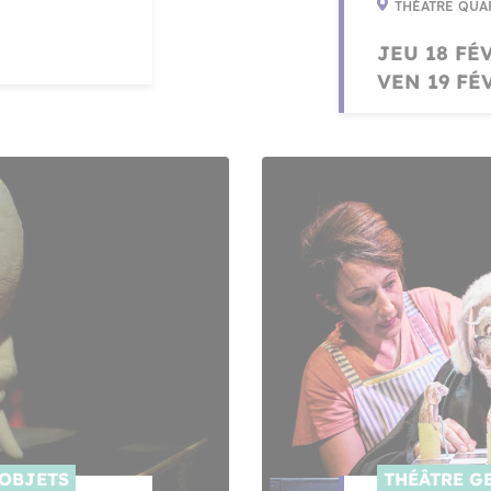
THÉÂTRE QUA
JEU 18 FÉV
VEN 19 FÉV
'OBJETS
THÉÂTRE G