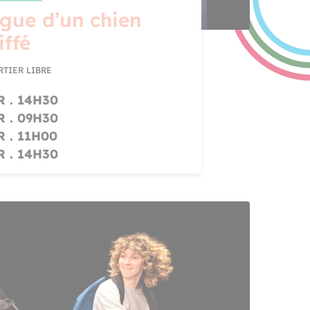
gue d’un chien
iffé
RTIER LIBRE
R . 14H30
R . 09H30
 . 11H00
R . 14H30