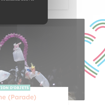
 . 14H30
ION D'OBJETS
ne (Parade)