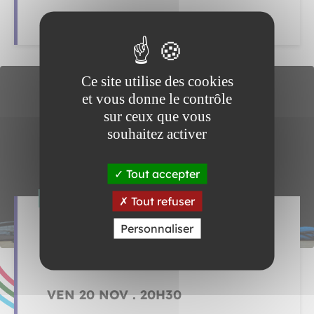
SAM 14 NOV . 20H30
Ce site utilise des cookies
et vous donne le contrôle
sur ceux que vous
souhaitez activer
Tout accepter
THÉÂTRE
Tout refuser
Je suis trop vert
Personnaliser
Compagnie du Kaïros / David Lescot
THÉÂTRE QUARTIER LIBRE
VEN 20 NOV . 20H30