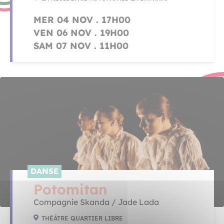
MER 04 NOV . 17H00
VEN 06 NOV . 19H00
SAM 07 NOV . 11H00
DANSE
Potomitan
Compagnie Skanda / Jade Lada
THÉÂTRE QUARTIER LIBRE