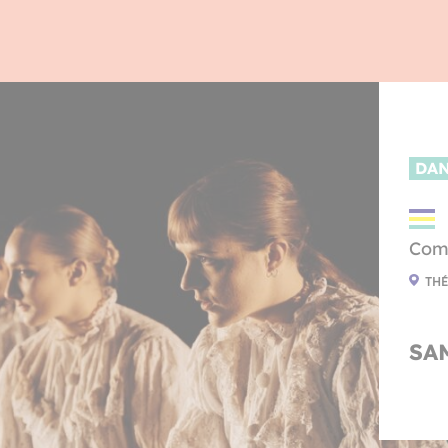
DA
Com
THÉ
SAM