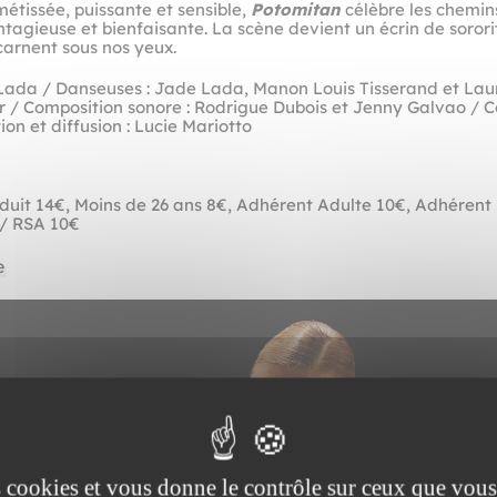
étissée, puissante et sensible,
Potomitan
célèbre les chemin
ntagieuse et bienfaisante. La scène devient un écrin de sororit
ncarnent sous nos yeux.
Lada / Danseuses : Jade Lada, Manon Louis Tisserand et Laur
er / Composition sonore : Rodrigue Dubois et Jenny Galvao / 
on et diffusion : Lucie Mariotto
éduit 14€, Moins de 26 ans 8€, Adhérent Adulte 10€, Adhérent
/ RSA 10€
e
es cookies et vous donne le contrôle sur ceux que vous