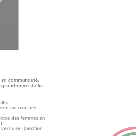
le, sa communauté.
a grand-mère de la
lle.
ans ses racines
a place des femmes en
t.
e vers une libération