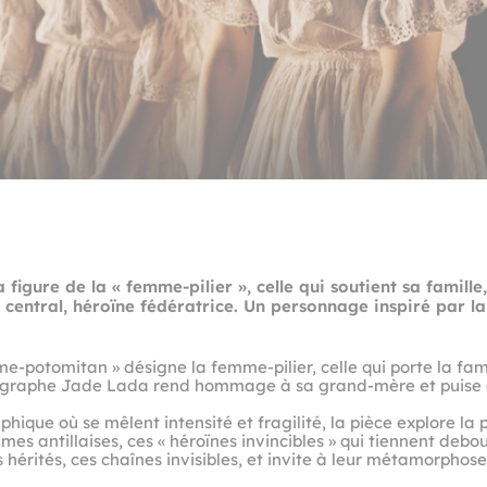
 figure de la « femme‑pilier », celle qui soutient sa famil
 central, héroïne fédératrice. Un personnage inspiré par l
me-potomitan » désigne la femme-pilier, celle qui porte la fami
égraphe Jade Lada rend hommage à sa grand-mère et puise d
phique où se mêlent intensité et fragilité, la pièce explore l
mes antillaises, ces « héroïnes invincibles » qui tiennent debou
es hérités, ces chaînes invisibles, et invite à leur métamorphos