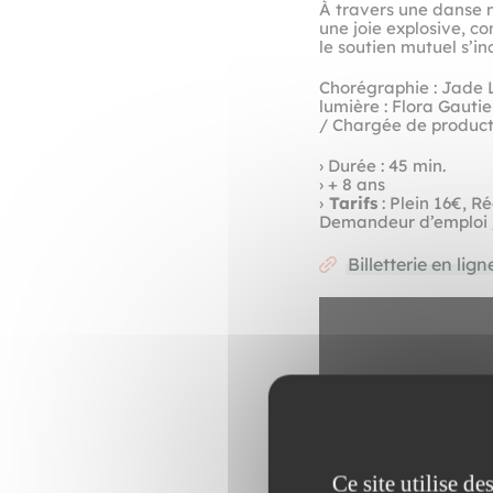
À travers une danse m
une joie explosive, co
le soutien mutuel s’i
Chorégraphie : Jade 
lumière : Flora Gauti
/ Chargée de producti
› Durée : 45 min.
› + 8 ans
›
Tarifs
: Plein 16€, R
Demandeur d’emploi 
Billetterie en lign
Ce site utilise d