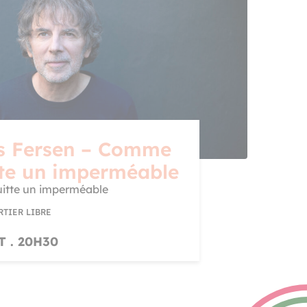
 Fersen – Comme
tte un imperméable
itte un imperméable
RTIER LIBRE
T . 20H30