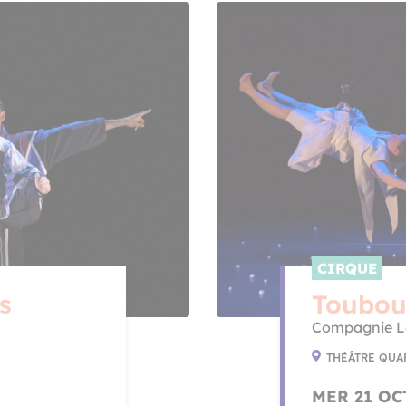
CIRQUE
s
Toubo
Compagnie Le
THÉÂTRE QUA
MER 21 OC