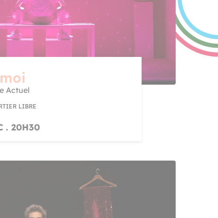
-moi
re Actuel
RTIER LIBRE
 . 20H30