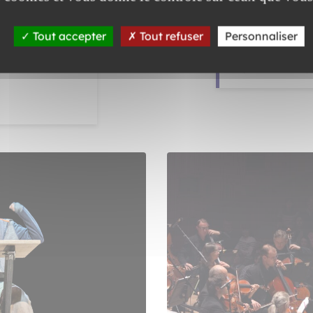
Compagnie S
Tout accepter
Tout refuser
Personnaliser
YS
THÉÂTRE QUA
SAM 14 NO