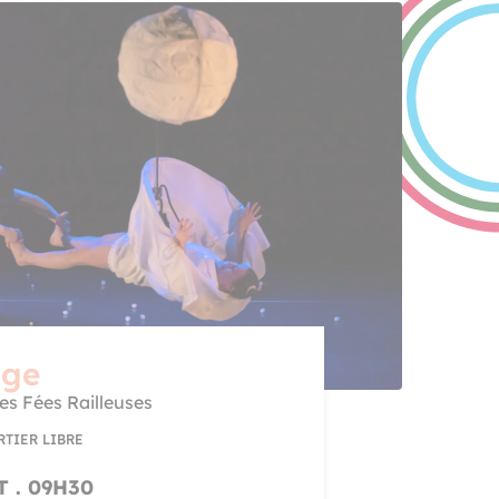
uge
s Fées Railleuses
RTIER LIBRE
T . 09H30