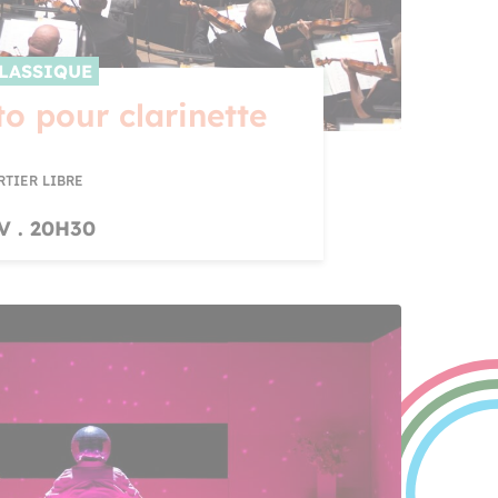
LASSIQUE
o pour clarinette
RTIER LIBRE
V . 20H30