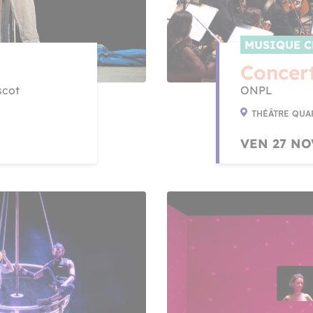
MUSIQUE C
Concert
scot
ONPL
THÉÂTRE QUA
VEN 27 NO