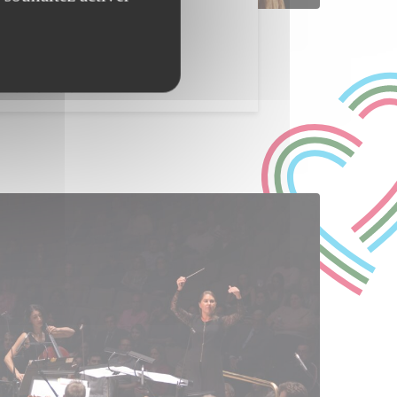
kanda / Jade Lada
RTIER LIBRE
V . 20H30