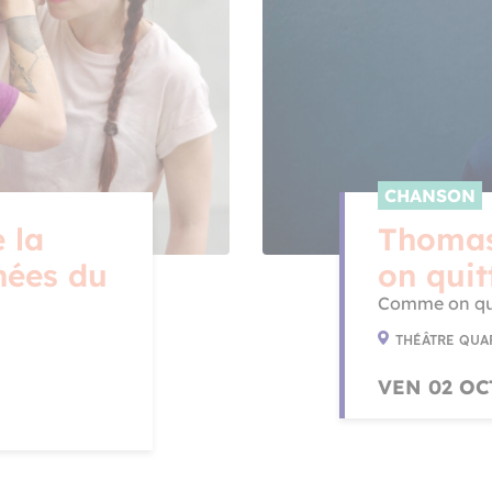
CHANSON
 la
Thomas
rnées du
on qui
Comme on qu
THÉÂTRE QUA
VEN 02 OC