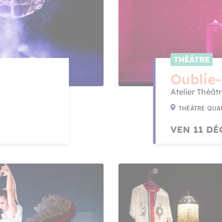
THÉÂTRE
Oublie
Atelier Théât
THÉÂTRE QUA
VEN 11 DÉC