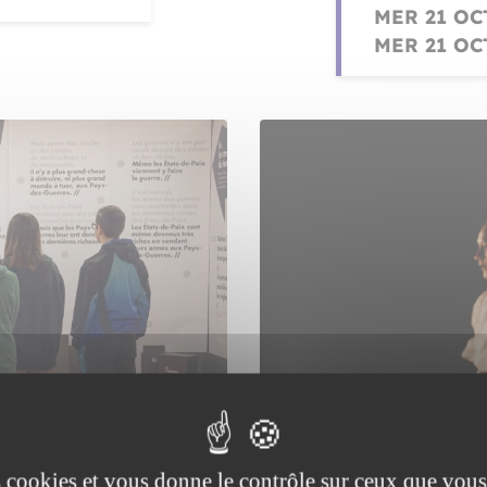
MER 21 OCT
MER 21 OCT
DANSE
s du jeu
Potomi
es cookies et vous donne le contrôle sur ceux que vous