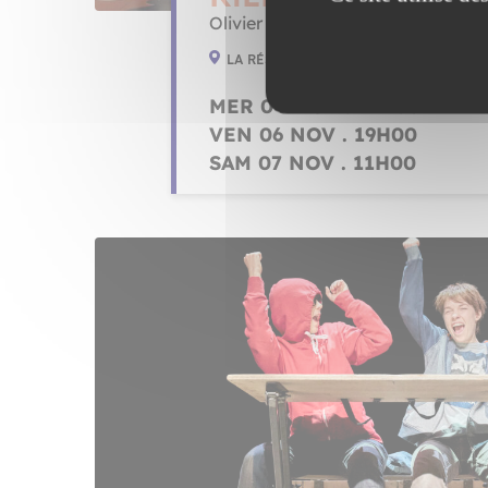
Olivier Letellier - MIXT
LA RÉSIDENCE AUTONOMIE LA DAVRA
MER 04 NOV . 17H00
VEN 06 NOV . 19H00
SAM 07 NOV . 11H00