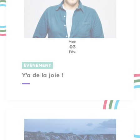
Mer.
03
Fév.
ÉVÈNEMENT
Y’a de la joie !