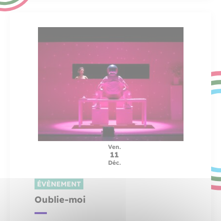
Ven.
11
Déc.
ÉVÈNEMENT
Oublie-moi