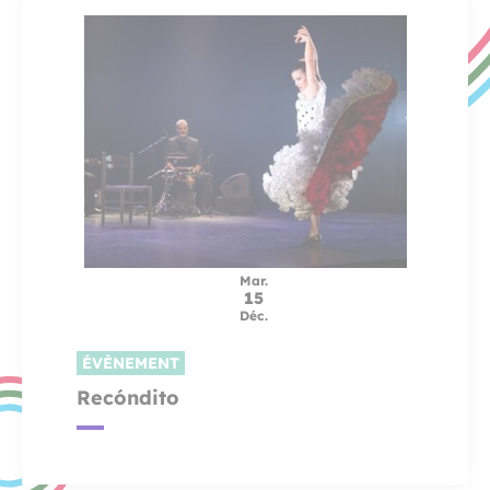
Mar.
15
Déc.
ÉVÈNEMENT
Recóndito