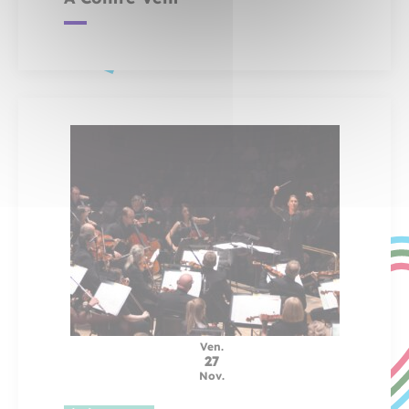
Ven.
27
Nov.