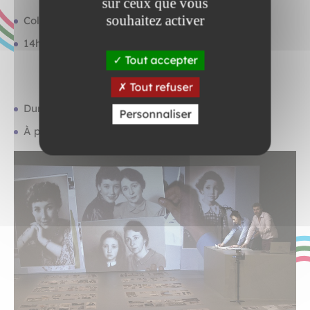
sur ceux que vous
souhaitez activer
Collège (4e/3e) et lycée (2de/1ère)
14h
Tout accepter
Tout refuser
Durée : 1h20
Personnaliser
À partir de 11 ans