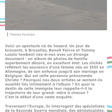
Thomas Faverjon
Voici un spectacle né du hasard. Un jour
de
brocante, à Bruxelles, Benoît Faivre
et Tommy
Laszlo tombent nez-à-nez
avec un étrange
document : un album de
photos de famille
superbement décoré,
en excellent état. Les clichés
reflètent
les souvenirs d’une femme née en 1933
en
Allemagne, de son enfance jusqu’à
son mariage en
Belgique. Qui est cette
personne prénommée
Christa ? Pourquoi
nos deux artistes se sentent-ils
aussitôt liés
intimement à l’album ? En quoi le
destin
de cette immigrée leur rappelle-t-il la
trajectoire de leur grand- mère à chacun ?
C’est le début d’une vaste enquête.
Traversant l’Europe, ils interrogent des spécialistes
de la Seconde Guerre mondiale, des
généalogistes,