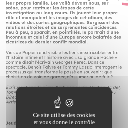
leur propre famille. Les voilà devant nous, sur
scène, pour restituer les étapes de cette
investigation au long cours. Ils jouent leur propre
rôle et manipulent les images de cet album, des
vidéos et des cartes géographiques. Surgissent des
relations étroites et de surprenantes coïncidences.
Peu à peu, apparaît, en pointillés, le portrait d’une
inconnue et celui d’une Europe encore balafrée des
cicatrices du dernier conflit mondial.
Vies de Papier rend visible les liens inextricables entre
l’histoire intime et l’histoire avec « sa grande Hache »
comme disait l’écrivain Georges Perec. Dans ce
spectacle, Benoît Faivre et Tommy Laszlo interrogent le
processus qui transforme le passé en souvenir : que
choisit-on de voir, de garder, d’assumer ou de fuir ?
Écriture : Benoît Faivre, Kathleen Fortin, Pauline Jardel,
Tommy Laszlo / Avec : Benoît Faivre, Tommy Laszlo /
Direction
Artistique : Benoît Faivre, Tommy Laszlo
Ce site utilise des cookies
et vous donne le contrôle
Jeudi 14 & vendredi 15 décembre 2023