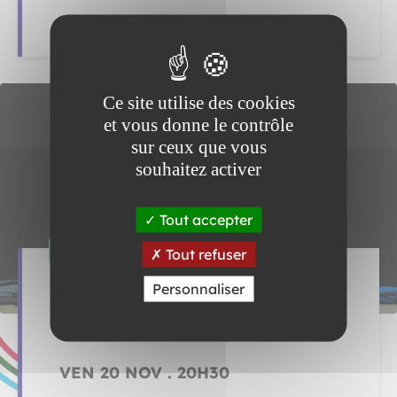
SAM 14 NOV . 20H30
Ce site utilise des cookies
et vous donne le contrôle
sur ceux que vous
souhaitez activer
Tout accepter
THÉÂTRE
Tout refuser
Je suis trop vert
Personnaliser
Compagnie du Kaïros / David Lescot
THÉÂTRE QUARTIER LIBRE
VEN 20 NOV . 20H30