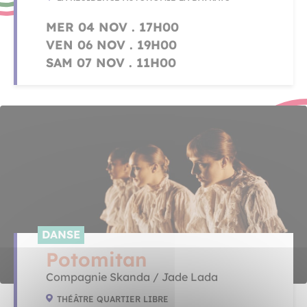
MER 04 NOV . 17H00
VEN 06 NOV . 19H00
SAM 07 NOV . 11H00
DANSE
Potomitan
Compagnie Skanda / Jade Lada
THÉÂTRE QUARTIER LIBRE