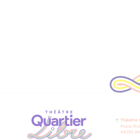
Théatre 
Place Roh
44150 An