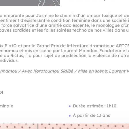
 a emprunté pour Jasmine le chemin d’un amour toxique et de p
sentiment d’exister.Entre condition féminine dans une sociét
 force salvatrice d’une amitié adolescente, le monologue d’I
s caves sordides et les folles soirées techno de nos villes dans 
ix PlatO et par le Grand Prix de littérature dramatique ART
Benhamou et mis en scène par Laurent Maindon. Fondateur et d
u Rictus, il a pour sujet de prédilection la violence de notre
individus.
Benhamou / Avec Korotoumou Sidibé / Mise en scène: Laurent
24
rminale
Durée estimée : 1h10
À partir de 13 ans