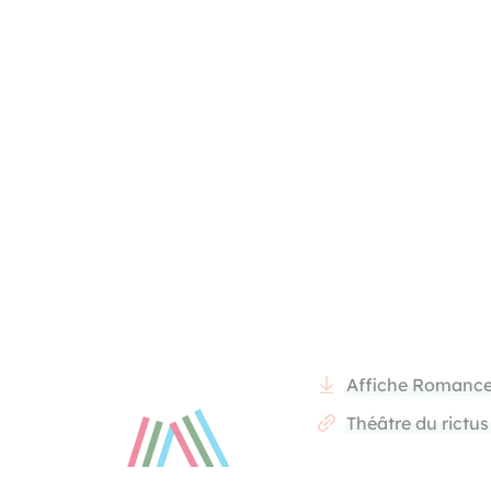
L.Maindon
L.Maindon
Affiche Romanc
Théâtre du rictus