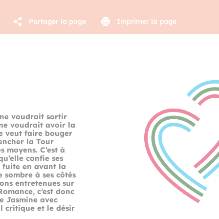
Partager la page
Imprimer la page
ne voudrait sortir
ine
voudrait avoir la
ne veut faire bouger
pencher la Tour
es moyens. C’est à
u’elle confie ses
a fuite en avant la
e sombre à ses côtés
ions entretenues sur
Romance, c’est donc
de Jasmine avec
critique et le désir