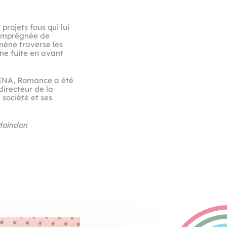
rojets fous qui lui
é imprégnée de
mène traverse les
une fuite en avant
CENA, Romance a été
irecteur de la
 société et ses
 Maindon