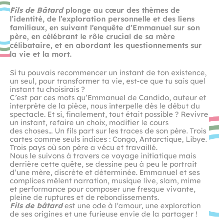
Fils de Bâtard
plonge au cœur des thèmes de
l’identité, de l’exploration personnelle et des liens
familiaux, en suivant l’enquête d’Emmanuel sur son
père, en célébrant le rôle crucial de sa mère
célibataire, et en abordant les questionnements sur
la vie et la mort.
Si tu pouvais recommencer un instant de ton existence,
un seul, pour transformer ta vie, est-ce que tu sais quel
instant tu choisirais ?
C’est par ces mots qu’Emmanuel de Candido, auteur et
interprète de la pièce, nous interpelle dès le début du
spectacle. Et si, finalement, tout était possible ? Revivre
un instant, refaire un choix, modifier le cours
des choses… Un fils part sur les traces de son père. Trois
cartes comme seuls indices : Congo, Antarctique, Libye.
Trois pays où son père a vécu et travaillé.
Nous le suivons à travers ce voyage initiatique mais
derrière cette quête, se dessine peu à peu le portrait
d’une mère, discrète et déterminée. Emmanuel et ses
complices mêlent narration, musique live, slam, mime
et performance pour composer une fresque vivante,
pleine de ruptures et de rebondissements.
Fils de bâtard
est une ode à l’amour, une exploration
de ses origines et une furieuse envie de la partager !