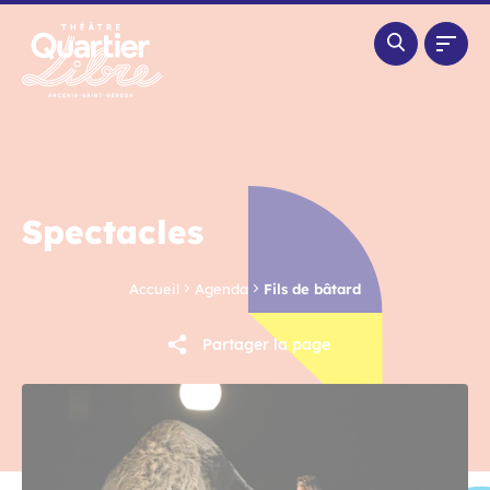
Panneau de gestion des cookies
Spectacles
Accueil
Agenda
Fils de bâtard
Partager la page